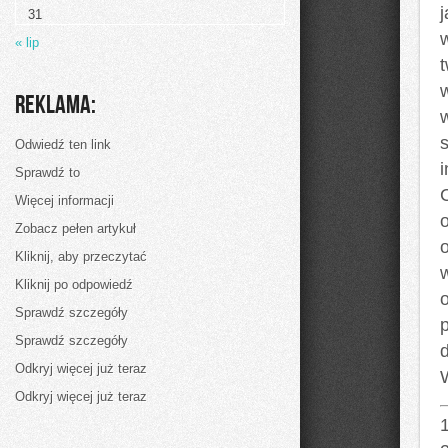
nam
31
dużo
dyspozycji
« lip
zmian
i
tworzenia
wizerunków
Reklama:
własnych
korporacji
Odwiedź ten link
Sprawdź to
Więcej informacji
Zobacz pełen artykuł
Kliknij, aby przeczytać
Kliknij po odpowiedź
Sprawdź szczegóły
p
Sprawdź szczegóły
Odkryj więcej już teraz
Odkryj więcej już teraz