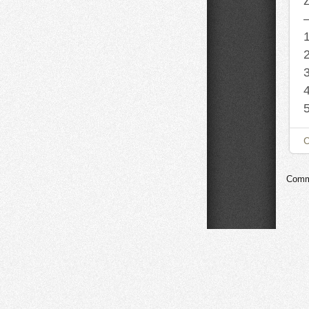
ź
Comme