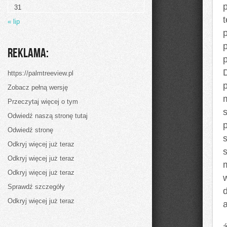
w
p
31
największym
stopniu
« lip
muszą
być
doskonalone
Reklama:
p
D
https://palmtreeview.pl
Zobacz pełną wersję
Przeczytaj więcej o tym
Odwiedź naszą stronę tutaj
Odwiedź stronę
Odkryj więcej już teraz
Odkryj więcej już teraz
Odkryj więcej już teraz
w
Sprawdź szczegóły
Odkryj więcej już teraz
a