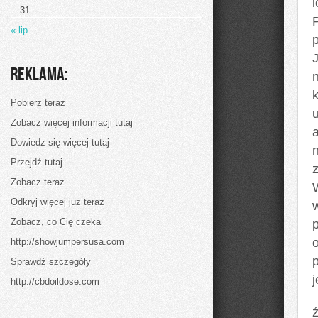
Europy
l
31
« lip
Reklama:
Pobierz teraz
Zobacz więcej informacji tutaj
a
Dowiedz się więcej tutaj
Przejdź tutaj
Zobacz teraz
W
Odkryj więcej już teraz
w
Zobacz, co Cię czeka
http://showjumpersusa.com
Sprawdź szczegóły
j
http://cbdoildose.com
ź