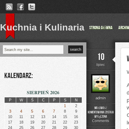
Kuchnia i Kulinaria
Strona główna
Archi
10
lipiec
Kalendarz:
A
SIERPIEŃ 2026
admin
P
W
Ś
C
P
S
N
1
2
Możliwość
3
4
5
6
7
8
9
komentowania
została
Wiedeń
10
11
12
13
14
15
16
wyłączona
–
Comments
17
18
19
20
21
22
23
perła
24
25
26
27
28
29
30