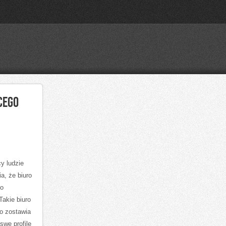
CEGO
cy ludzie
a, że biuro
co
Takie biuro
to zostawia
swe profile