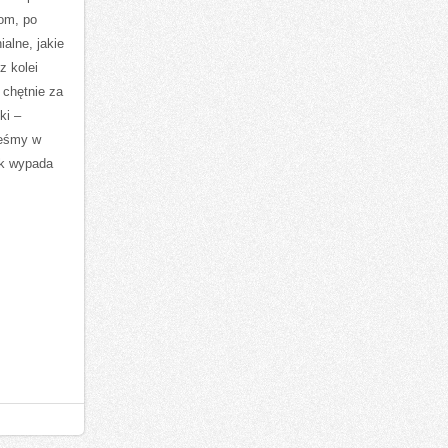
om, po
alne, jakie
z kolei
 chętnie za
ki –
teśmy w
ak wypada