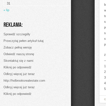
całym
31
globie
b
każdego
« lip
w
mijającego
dnia
t
chcą
radować
s
Reklama:
się
p
szczęściem
s
Sprawdź szczegóły
s
Przeczytaj pełen artykuł tutaj
p
Zobacz pełną wersję
Odwiedź naszą stronę
ź
Skontaktuj się z nami
1
Kliknij po odpowiedź
2
Odkryj więcej już teraz
3
http://holbrooksrealestate.com
4
Odkryj więcej już teraz
5
Kliknij po odpowiedź
C