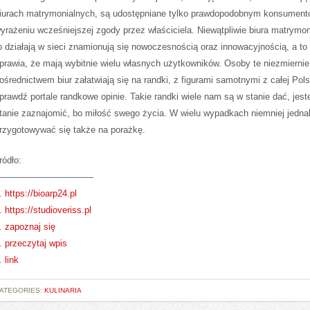
iurach matrymonialnych, są udostępniane tylko prawdopodobnym konsument
yrażeniu wcześniejszej zgody przez właściciela. Niewątpliwie biura matrymoni
o działają w sieci znamionują się nowoczesnością oraz innowacyjnością, a to 
prawia, że mają wybitnie wielu własnych użytkowników. Osoby te niezmiernie
ośrednictwem biur załatwiają się na randki, z figurami samotnymi z całej Pols
prawdź portale randkowe opinie. Takie randki wiele nam są w stanie dać, jes
tanie zaznajomić, bo miłość swego życia. W wielu wypadkach niemniej jedn
rzygotowywać się także na porażkę.
ródło:
———————————
.
https://bioarp24.pl
.
https://studioveriss.pl
.
zapoznaj się
.
przeczytaj wpis
.
link
ATEGORIES:
KULINARIA