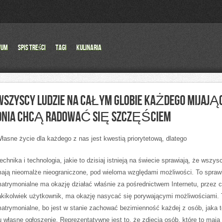
wum
Spis Treści
Tagi
Kulinaria
WSZYSCY LUDZIE NA CAŁYM GLOBIE KAŻDEGO MIJAJĄ
DNIA CHCĄ RADOWAĆ SIĘ SZCZĘŚCIEM
łasne życie dla każdego z nas jest kwestią priorytetową, dlatego
echnika i technologia, jakie to dzisiaj istnieją na świecie sprawiają, że wszys
ają nieomalże nieograniczone, pod wieloma względami możliwości. To sprawi
atrymonialne ma okazję działać właśnie za pośrednictwem Internetu, przez 
akikolwiek użytkownik, ma okazję nasycać się porywającymi możliwościami. 
atrymonialne, bo jest w stanie zachować bezimienność każdej z osób, jaka 
u własne ogłoszenie. Reprezentatywne jest to, że zdjęcia osób, które to mają 