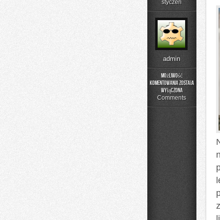
styczeń
admin
Możliwość
komentowania
została
Matura
wyłączona
–
Comments
język
Angielski
l