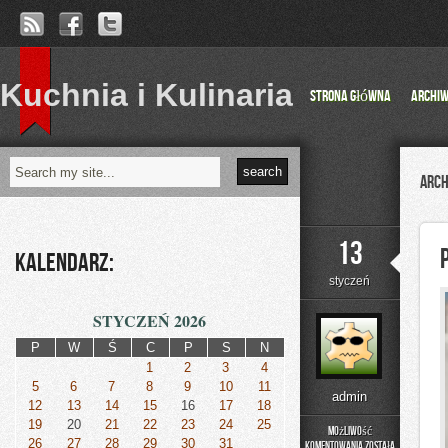
Kuchnia i Kulinaria
Strona główna
Archi
Arch
13
Kalendarz:
styczeń
STYCZEŃ 2026
P
W
Ś
C
P
S
N
1
2
3
4
5
6
7
8
9
10
11
admin
12
13
14
15
16
17
18
19
20
21
22
23
24
25
Możliwość
26
27
28
29
30
31
komentowania
została