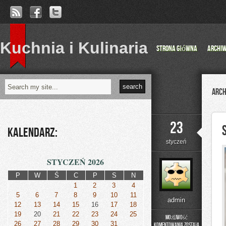
Kuchnia i Kulinaria
Strona główna
Archi
Arch
23
Kalendarz:
styczeń
STYCZEŃ 2026
P
W
Ś
C
P
S
N
1
2
3
4
5
6
7
8
9
10
11
admin
12
13
14
15
16
17
18
19
20
21
22
23
24
25
Możliwość
26
27
28
29
30
31
komentowania
została